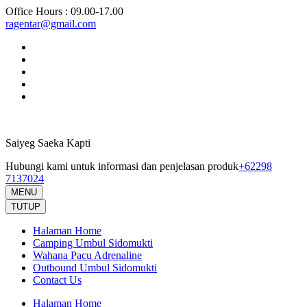
Lompat
Office Hours : 09.00-17.00
ke
ragentar@gmail.com
konten
(Tekan
Enter)
Saiyeg Saeka Kapti
Hubungi kami untuk informasi dan penjelasan produk
+62298
7137024
MENU
TUTUP
Halaman Home
Camping Umbul Sidomukti
Wahana Pacu Adrenaline
Outbound Umbul Sidomukti
Contact Us
Halaman Home