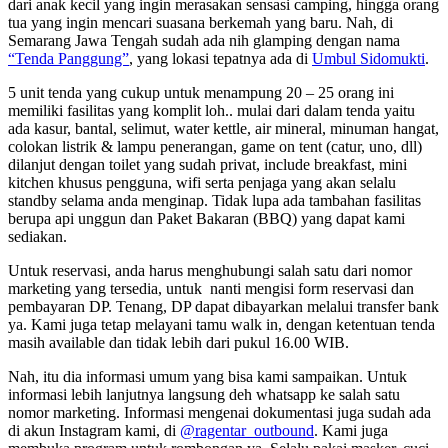
dari anak kecil yang ingin merasakan sensasi camping, hingga orang
tua yang ingin mencari suasana berkemah yang baru. Nah, di
Semarang Jawa Tengah sudah ada nih glamping dengan nama
“Tenda Panggung”
, yang lokasi tepatnya ada di
Umbul Sidomukti
.
5 unit tenda yang cukup untuk menampung 20 – 25 orang ini
memiliki fasilitas yang komplit loh.. mulai dari dalam tenda yaitu
ada kasur, bantal, selimut, water kettle, air mineral, minuman hangat,
colokan listrik & lampu penerangan, game on tent (catur, uno, dll)
dilanjut dengan toilet yang sudah privat, include breakfast, mini
kitchen khusus pengguna, wifi serta penjaga yang akan selalu
standby selama anda menginap. Tidak lupa ada tambahan fasilitas
berupa api unggun dan Paket Bakaran (BBQ) yang dapat kami
sediakan.
Untuk reservasi, anda harus menghubungi salah satu dari nomor
marketing yang tersedia, untuk nanti mengisi form reservasi dan
pembayaran DP. Tenang, DP dapat dibayarkan melalui transfer bank
ya. Kami juga tetap melayani tamu walk in, dengan ketentuan tenda
masih available dan tidak lebih dari pukul 16.00 WIB.
Nah, itu dia informasi umum yang bisa kami sampaikan. Untuk
informasi lebih lanjutnya langsung deh whatsapp ke salah satu
nomor marketing. Informasi mengenai dokumentasi juga sudah ada
di akun Instagram kami, di
@ragentar_outbound
. Kami juga