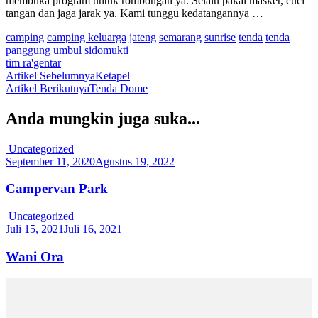
membuka program untuk rombongan ya. Selalu pakai masker, cuci
tangan dan jaga jarak ya. Kami tunggu kedatangannya …
camping
camping keluarga
jateng
semarang
sunrise
tenda
tenda
panggung
umbul sidomukti
tim ra'gentar
Navigasi
Artikel Sebelumnya
Ketapel
Artikel Berikutnya
Tenda Dome
Artikel
Anda mungkin juga suka...
Uncategorized
September 11, 2020
Agustus 19, 2022
Campervan Park
Uncategorized
Juli 15, 2021
Juli 16, 2021
Wani Ora