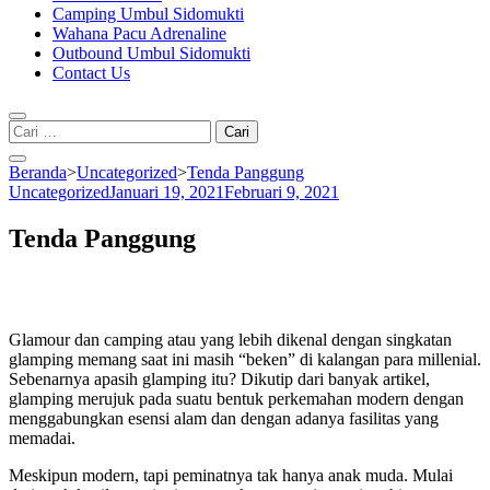
Camping Umbul Sidomukti
Wahana Pacu Adrenaline
Outbound Umbul Sidomukti
Contact Us
Cari
untuk:
Beranda
>
Uncategorized
>
Tenda Panggung
Uncategorized
Januari 19, 2021
Februari 9, 2021
Tenda Panggung
Glamour dan camping atau yang lebih dikenal dengan singkatan
glamping memang saat ini masih “beken” di kalangan para millenial.
Sebenarnya apasih glamping itu? Dikutip dari banyak artikel,
glamping merujuk pada suatu bentuk perkemahan modern dengan
menggabungkan esensi alam dan dengan adanya fasilitas yang
memadai.
Meskipun modern, tapi peminatnya tak hanya anak muda. Mulai