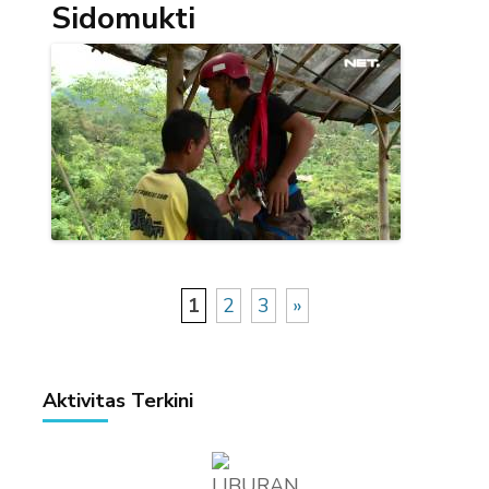
Sidomukti
1
2
3
»
Aktivitas Terkini