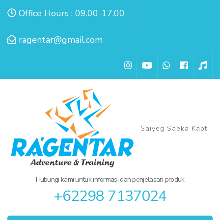
Lompat
Office Hours : 09.00-17.00
ke
konten
ragentar@gmail.com
(Tekan
Enter)
Saiyeg Saeka Kapti
Hubungi kami untuk informasi dan penjelasan produk
+62298 7137024