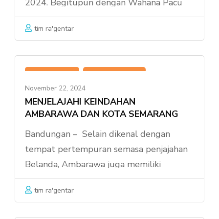
2024. Begitupun dengan Wahana Pacu
Adrenaline-nya. Mulai dari pengecekan
tim ra'gentar
rutin, perawatan alat, hingga safety
training yang terus dilakukan kepada
semua operator lapangan . Harga tiket
,
,
ACTIVITY
OUTBOUND
Wahana Pacu Adrenalin masih sama di
November 22, 2024
UMBUL SIDOMUKTI
tahun ini, Yakni : …
MENJELAJAHI KEINDAHAN
AMBARAWA DAN KOTA SEMARANG
Bandungan – Selain dikenal dengan
tempat pertempuran semasa penjajahan
Belanda, Ambarawa juga memiliki
keindahan alam yang dapat dinikmati
tim ra'gentar
dengan menaiki kereta api uap. Menikmati
indahnya bentangan alam Ambarawa dan