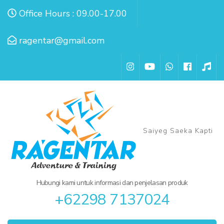
Lompat
Office Hours : 09.00-17.00
ke
konten
ragentar@gmail.com
(Tekan
Enter)
Saiyeg Saeka Kapti
Hubungi kami untuk informasi dan penjelasan produk
+62298 7137024