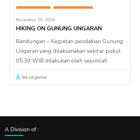
sekitarnya sembari menaiki kereta api uap
,
,
ACTIVITY
OUTBOUND
seperti ditarik kembali untuk menikmati
November 20, 2024
UMBUL SIDOMUKTI
nuansa tempo dulu. Dengan durasi …
HIKING ON GUNUNG UNGARAN
Bandungan – Kegiatan pendakian Gunung
Ungaran yang dilaksanakan sekitar pukul
05.30 WIB dilakukan oleh sejumlah
peserta yang siap untuk menghadapi
tim ra'gentar
tantangan dan menjelajahi terjalnya mdan
pendakian untuk dapat sampai ke puncak.
Gunung Ungaran memiliki ketinggian
2.050 mdpl ini cocok untuk para pendaki
pemula dan kerap …
A Division of :