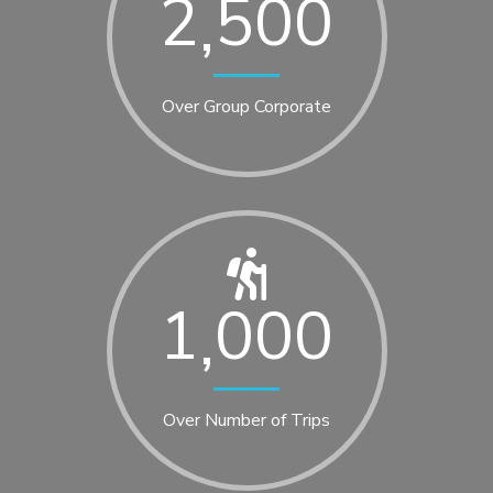
2
5
0
0
,
4
5
Over Group Corporate
6
7
8
1
0
0
0
,
9
Over Number of Trips
0