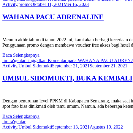
Activity
,
promo
Oktober 11, 2021
Mei 16, 2023
WAHANA PACU ADRENALINE
Menuju akhir tahun di tahun 2022 ini, kami akan berbagi keceriaa
Penggunaan promo dengan membawa voucher free akses bagi hotel da
Baca Selengkapnya
tim ra'gentar
Tinggalkan Komentar
pada WAHANA PACU ADREN
Activity
,
Umbul Sidomukti
September 21, 2021
September 21, 2021
UMBUL SIDOMUKTI, BUKA KEMBALI
Dengan penurunan level PPKM di Kabupaten Semarang, maka saat ini 
spot foto bisa dinikmati oleh tamu umum. Namun, ada beberapa ket
Baca Selengkapnya
tim ra'gentar
Activity
,
Umbul Sidomukti
September 13, 2021
Agustus 19, 2022