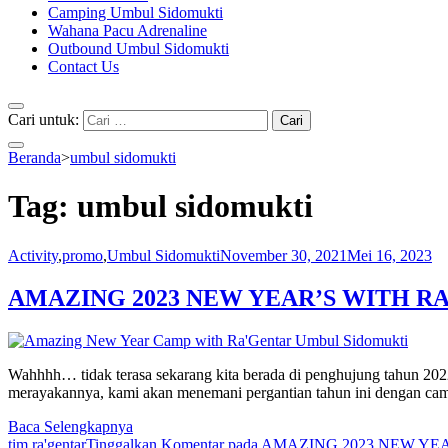
Camping Umbul Sidomukti
Wahana Pacu Adrenaline
Outbound Umbul Sidomukti
Contact Us
Cari untuk:
Beranda
>
umbul sidomukti
Tag:
umbul sidomukti
Activity
,
promo
,
Umbul Sidomukti
November 30, 2021
Mei 16, 2023
AMAZING 2023 NEW YEAR’S WITH 
Wahhhh… tidak terasa sekarang kita berada di penghujung tahun 2022
merayakannya, kami akan menemani pergantian tahun ini dengan ca
Baca Selengkapnya
tim ra'gentar
Tinggalkan Komentar
pada AMAZING 2023 NEW Y