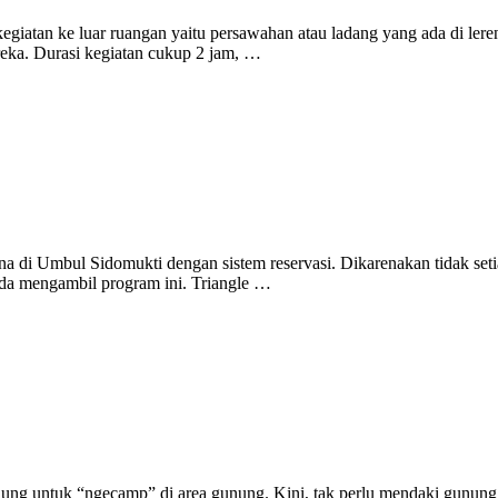
erkegiatan ke luar ruangan yaitu persawahan atau ladang yang ada di
reka. Durasi kegiatan cukup 2 jam, …
ana di Umbul Sidomukti dengan sistem reservasi. Dikarenakan tidak s
anda mengambil program ini. Triangle …
nung untuk “ngecamp” di area gunung. Kini, tak perlu mendaki gunung