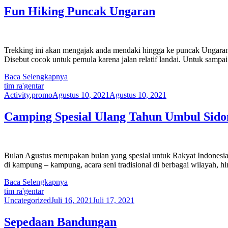
Fun Hiking Puncak Ungaran
Trekking ini akan mengajak anda mendaki hingga ke puncak Ungaran. 
Disebut cocok untuk pemula karena jalan relatif landai. Untuk samp
Baca Selengkapnya
tim ra'gentar
Activity
,
promo
Agustus 10, 2021
Agustus 10, 2021
Camping Spesial Ulang Tahun Umbul Sid
Bulan Agustus merupakan bulan yang spesial untuk Rakyat Indonesi
di kampung – kampung, acara seni tradisional di berbagai wilayah, 
Baca Selengkapnya
tim ra'gentar
Uncategorized
Juli 16, 2021
Juli 17, 2021
Sepedaan Bandungan