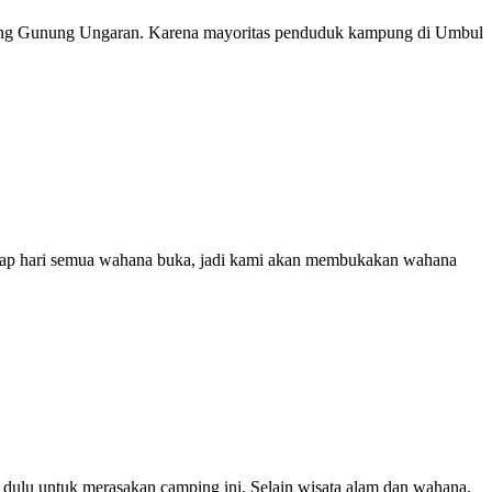
 lereng Gunung Ungaran. Karena mayoritas penduduk kampung di Umbul
etiap hari semua wahana buka, jadi kami akan membukakan wahana
 dulu untuk merasakan camping ini. Selain wisata alam dan wahana,