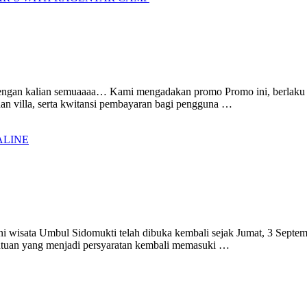
n dengan kalian semuaaaa… Kami mengadakan promo Promo ini, berlaku
n villa, serta kwitansi pembayaran bagi pengguna …
ALINE
wisata Umbul Sidomukti telah dibuka kembali sejak Jumat, 3 Septemb
entuan yang menjadi persyaratan kembali memasuki …