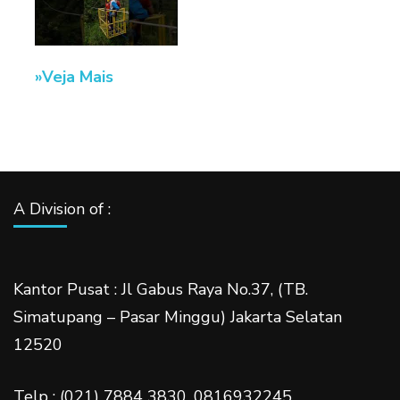
Veja Mais
A Division of :
Kantor Pusat : Jl Gabus Raya No.37, (TB.
Simatupang – Pasar Minggu) Jakarta Selatan
12520
Telp : (021) 7884 3830, 0816932245