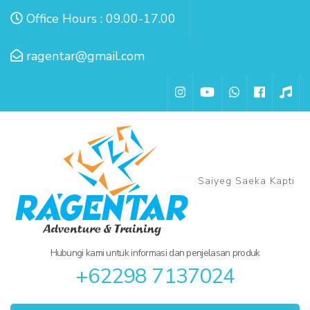
Lompat
Office Hours : 09.00-17.00
ke
konten
ragentar@gmail.com
(Tekan
Enter)
Saiyeg Saeka Kapti
Hubungi kami untuk informasi dan penjelasan produk
+62298 7137024