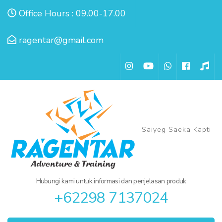
Lompat
Office Hours : 09.00-17.00
ke
konten
ragentar@gmail.com
(Tekan
Enter)
Saiyeg Saeka Kapti
Hubungi kami untuk informasi dan penjelasan produk
+62298 7137024