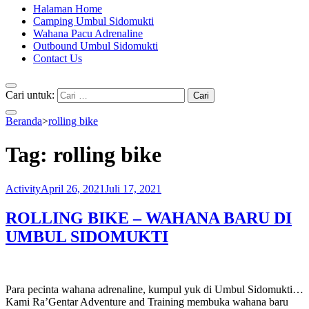
Halaman Home
Camping Umbul Sidomukti
Wahana Pacu Adrenaline
Outbound Umbul Sidomukti
Contact Us
Cari untuk:
Beranda
>
rolling bike
Tag:
rolling bike
Activity
April 26, 2021
Juli 17, 2021
ROLLING BIKE – WAHANA BARU DI
UMBUL SIDOMUKTI
Para pecinta wahana adrenaline, kumpul yuk di Umbul Sidomukti…
Kami Ra’Gentar Adventure and Training membuka wahana baru