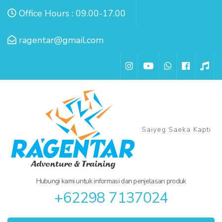
Lompat
Office Hours : 09.00-17.00
ke
konten
ragentar@gmail.com
(Tekan
Enter)
Saiyeg Saeka Kapti
Hubungi kami untuk informasi dan penjelasan produk
+62298 7137024