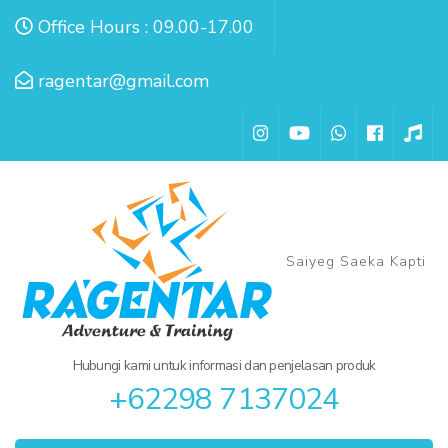
Lompat
Office Hours : 09.00-17.00
ke
konten
ragentar@gmail.com
(Tekan
Enter)
Saiyeg Saeka Kapti
Hubungi kami untuk informasi dan penjelasan produk
+62298 7137024