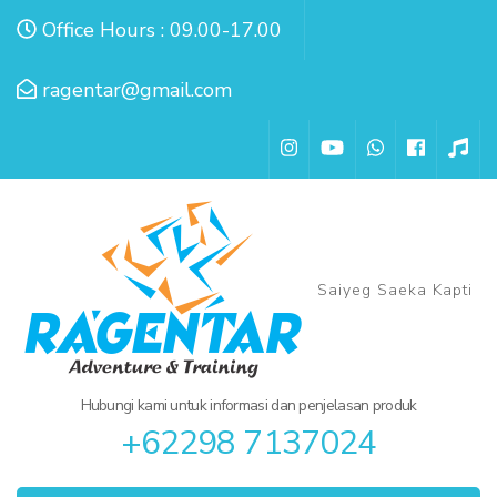
Lompat
Office Hours : 09.00-17.00
ke
konten
ragentar@gmail.com
(Tekan
Enter)
Saiyeg Saeka Kapti
Hubungi kami untuk informasi dan penjelasan produk
+62298 7137024