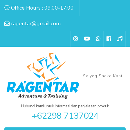
Lompat
Office Hours : 09.00-17.00
ke
konten
ragentar@gmail.com
(Tekan
Enter)
Saiyeg Saeka Kapti
Hubungi kami untuk informasi dan penjelasan produk
+62298 7137024