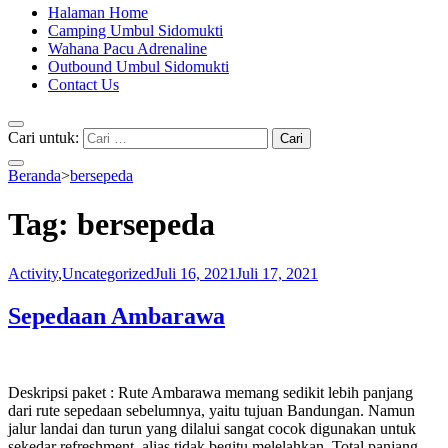
Halaman Home
Camping Umbul Sidomukti
Wahana Pacu Adrenaline
Outbound Umbul Sidomukti
Contact Us
Cari untuk:
Beranda
>
bersepeda
Tag:
bersepeda
Activity
,
Uncategorized
Juli 16, 2021
Juli 17, 2021
Sepedaan Ambarawa
Deskripsi paket : Rute Ambarawa memang sedikit lebih panjang
dari rute sepedaan sebelumnya, yaitu tujuan Bandungan. Namun
jalur landai dan turun yang dilalui sangat cocok digunakan untuk
sekedar refreshment, alias tidak begitu melelahkan. Total panjang