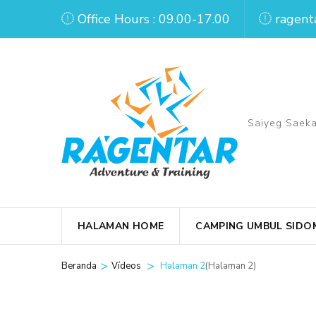
Lompat
Office Hours : 09.00-17.00
ragent
ke
konten
(Tekan
Enter)
Saiyeg Saeka
HALAMAN HOME
CAMPING UMBUL SIDO
>
>
Halaman 2
(Halaman 2)
Beranda
Vídeos