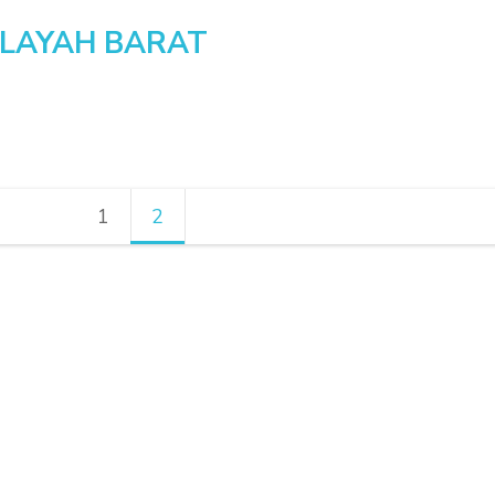
ILAYAH BARAT
1
Halaman
2
Halaman