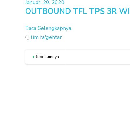
Januari 20, 2020
OUTBOUND TFL TPS 3R W
Baca Selengkapnya
tim ra'gentar
Navigasi
Sebelumnya
pos