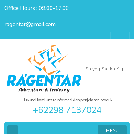
Lompat
Office Hours : 09.00-17.00
ke
konten
ragentar@gmail.com
(Tekan
Enter)
Saiyeg Saeka Kapti
Hubungi kami untuk informasi dan penjelasan produk
+62298 7137024
MENU