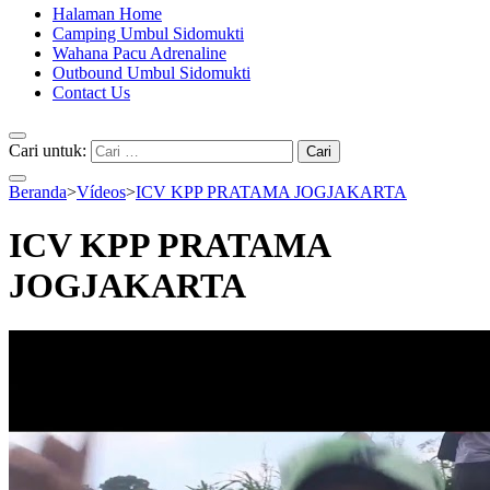
Halaman Home
Camping Umbul Sidomukti
Wahana Pacu Adrenaline
Outbound Umbul Sidomukti
Contact Us
Cari untuk:
Beranda
>
Vídeos
>
ICV KPP PRATAMA JOGJAKARTA
ICV KPP PRATAMA
JOGJAKARTA