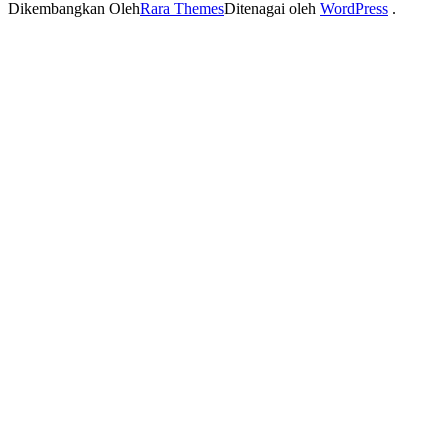
Dikembangkan Oleh
Rara Themes
Ditenagai oleh
WordPress
.