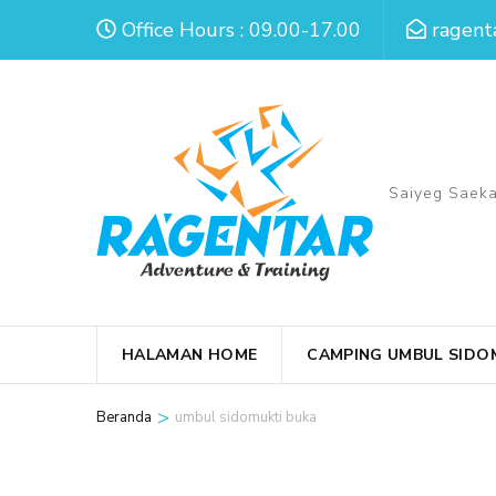
Lompat
Office Hours : 09.00-17.00
ragent
ke
konten
(Tekan
Enter)
Saiyeg Saeka
HALAMAN HOME
CAMPING UMBUL SIDO
>
Beranda
umbul sidomukti buka