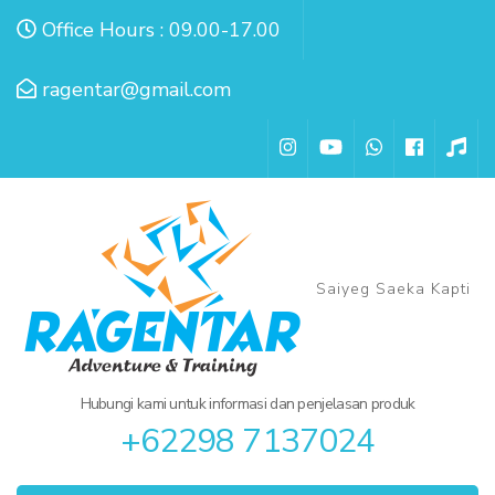
Lompat
Office Hours : 09.00-17.00
ke
konten
ragentar@gmail.com
(Tekan
Enter)
Saiyeg Saeka Kapti
Hubungi kami untuk informasi dan penjelasan produk
+62298 7137024