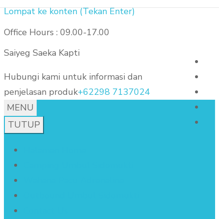
Lompat ke konten (Tekan Enter)
Office Hours : 09.00-17.00
ragentar@gmail.com
Saiyeg Saeka Kapti
Hubungi kami untuk informasi dan
penjelasan produk
+62298 7137024
MENU
TUTUP
Halaman Home
Camping Umbul Sidomukti
Wahana Pacu Adrenaline
Outbound Umbul Sidomukti
Contact Us