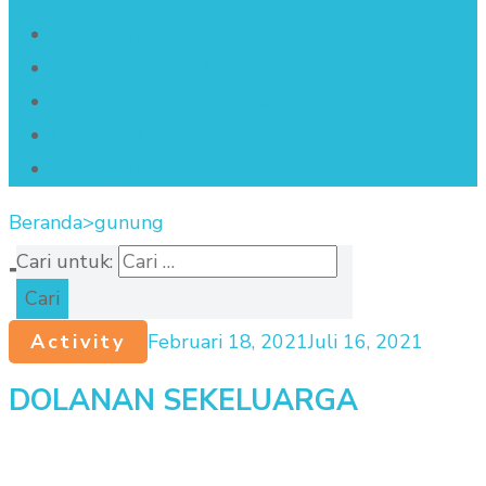
Halaman Home
Camping Umbul Sidomukti
Wahana Pacu Adrenaline
Outbound Umbul Sidomukti
Contact Us
Beranda
>
gunung
Cari untuk:
Tag:
gunung
Activity
Februari 18, 2021
Juli 16, 2021
DOLANAN SEKELUARGA