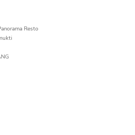
Panorama Resto
mukti
ANG