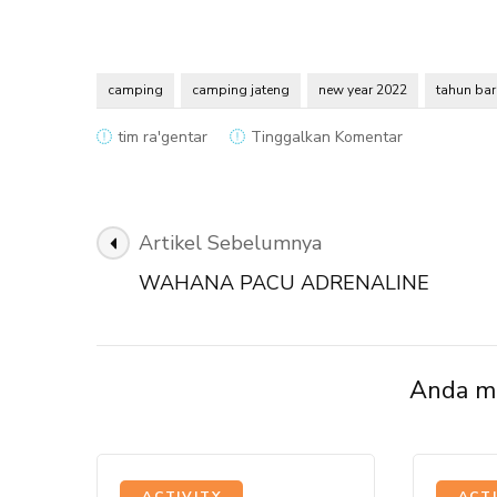
camping
camping jateng
new year 2022
tahun bar
pada
tim ra'gentar
Tinggalkan Komentar
AMAZING
2023
NEW
YEAR’S
Navigasi
Artikel Sebelumnya
WITH
Artikel
RAGENTAR
WAHANA PACU ADRENALINE
CAMP
Anda mu
,
ACTIVITY
ACT