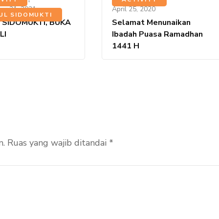
er 21, 2021
April 25, 2020
UL SIDOMUKTI
 SIDOMUKTI, BUKA
Selamat Menunaikan
LI
Ibadah Puasa Ramadhan
1441 H
n.
Ruas yang wajib ditandai
*