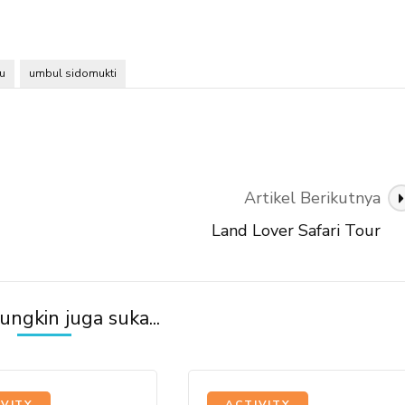
u
umbul sidomukti
Artikel Berikutnya
Land Lover Safari Tour
ngkin juga suka...
,
IVITY
ACTIVITY