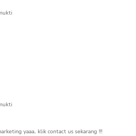
mukti
mukti
eting yaaa.. klik contact us sekarang !!!