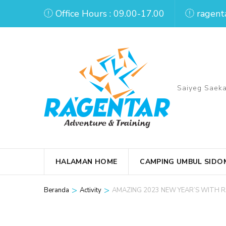
Lompat
Office Hours : 09.00-17.00
ragent
ke
konten
(Tekan
Enter)
Saiyeg Saeka
HALAMAN HOME
CAMPING UMBUL SIDO
>
>
Beranda
Activity
AMAZING 2023 NEW YEAR’S WITH 