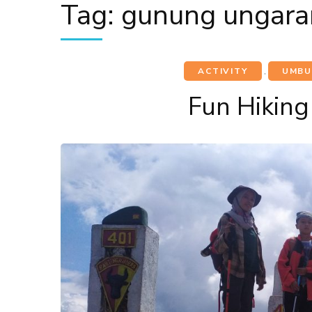
Tag:
gunung ungara
ACTIVITY
,
UMBU
Fun Hikin