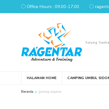
Lompat
Office Hours : 09.00-17.00
ragent
ke
konten
(Tekan
Enter)
Saiyeg Saeka
HALAMAN HOME
CAMPING UMBUL SIDO
>
Beranda
gunung ungaran